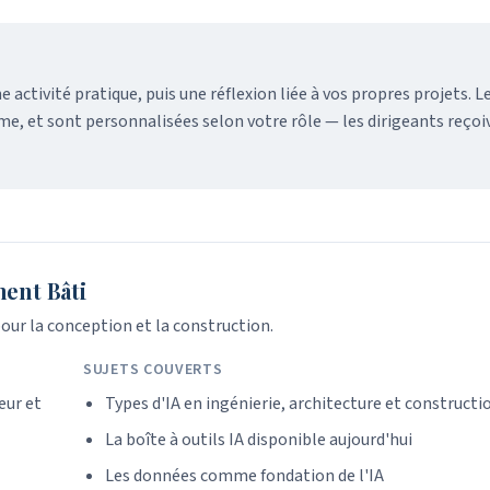
tivité pratique, puis une réflexion liée à vos propres projets. L
e, et sont personnalisées selon votre rôle — les dirigeants reçoiv
Ctrl+K
ent Bâti
 pour la conception et la construction.
SUJETS COUVERTS
eur et
Types d'IA en ingénierie, architecture et constructi
La boîte à outils IA disponible aujourd'hui
Les données comme fondation de l'IA