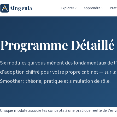
AIngenia
Explorer
Apprendre
Prat
Programme Détaillé
Six modules qui vous mènent des fondamentaux de l'
d'adoption chiffré pour votre propre cabinet — sur 
Smoother : théorie, pratique et simulation de rôle.
Chaque module associe les concepts à une pratique réelle de l'envi