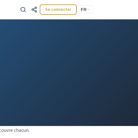
Se connecter
FR
 couvre chacun.