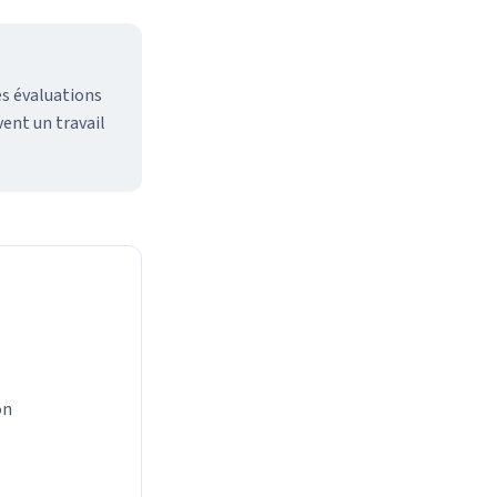
es évaluations
ent un travail
on