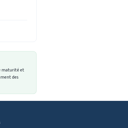
e maturité et
lement des
s