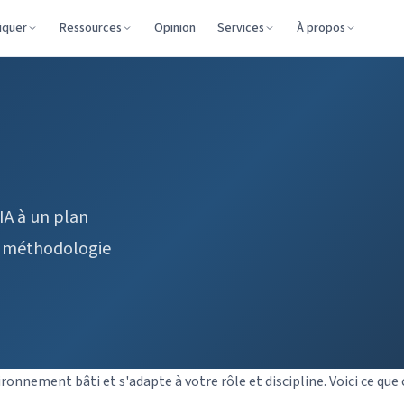
iquer
Ressources
Opinion
Services
À propos
IA à un plan
la méthodologie
ronnement bâti et s'adapte à votre rôle et discipline. Voici ce que