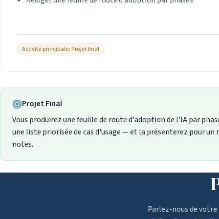
Rédiger une feuille de route d'adoption par phases
Activité principale: Projet final
Projet Final
Vous produirez une feuille de route d'adoption de l'IA par ph
une liste priorisée de cas d'usage — et la présenterez pour un
notes.
P
Parlez-nous de votre 